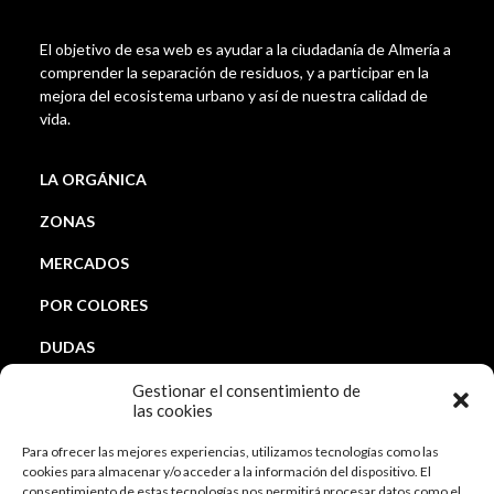
El objetivo de esa web es ayudar a la ciudadanía de Almería a
comprender la separación de residuos, y a participar en la
mejora del ecosistema urbano y así de nuestra calidad de
vida.
LA ORGÁNICA
ZONAS
MERCADOS
POR COLORES
DUDAS
CONTACTO
Gestionar el consentimiento de
las cookies
sostenibilidadambiental@aytoalmeria.es
Para ofrecer las mejores experiencias, utilizamos tecnologías como las
ENLACES DE INTERÉS
cookies para almacenar y/o acceder a la información del dispositivo. El
consentimiento de estas tecnologías nos permitirá procesar datos como el
www.almeriaciudad.es/sostenibilidad-ambiental